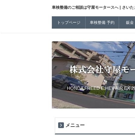
車検整備のご相談は守屋モータースへ | さいたま
トップページ
車検整備 予約
鈑金
HONDA FREED E:HEV AIR EX 
メニュー