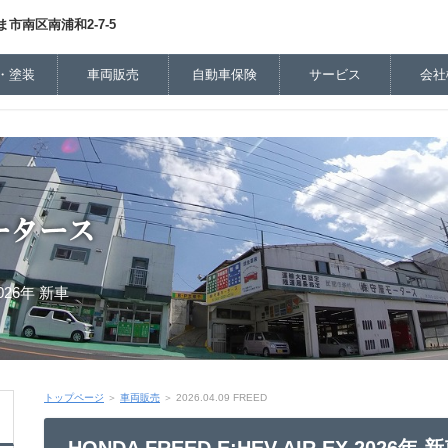
市南区南浦和2-7-5
・塗装
車両販売
自動車保険
サービス
会社
2026年 新車
トップページ
＞
車両販売
＞ 2026.04.09 FREED
HONDA FREED E:HEV AIR EX 2026年 